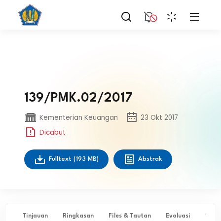
139/PMK.02/2017
Kementerian Keuangan
23 Okt 2017
Dicabut
Fulltext
(193 MB)
Abstrak
Tinjauan
Ringkasan
Files & Tautan
Evaluasi
✨ Ta