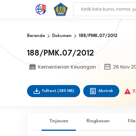
Beranda
Dokumen
188/PMK.07/2012
188/PMK.07/2012
Kementerian Keuangan
26 Nov 2
T
Fulltext
(385 MB)
Abstrak
Tinjauan
Ringkasan
Fil