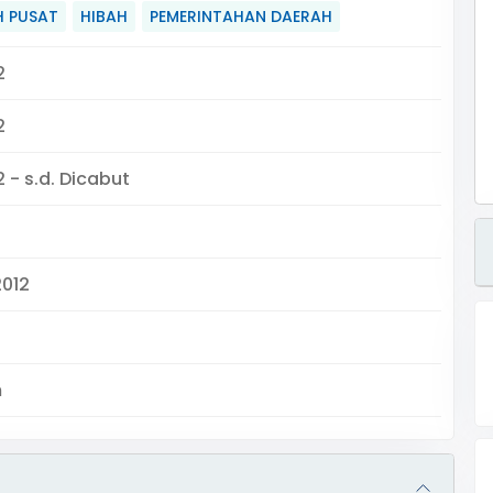
H PUSAT
HIBAH
PEMERINTAHAN DAERAH
2
2
 - s.d. Dicabut
2012
m