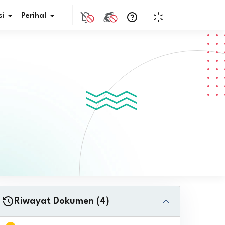
i
Perihal
if Bunga
s Pajak
ita
nal HKN
tistik
nghargaan JDIH
Riwayat Dokumen (4)