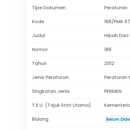
Tipe Dokumen
Peraturan
Kode
188/PMK.07
Judul
Hibah Dari
Nomor
188
Tahun
2012
Jenis Peraturan
Peraturan 
Singkatan Jenis
PERMEN
T.E.U. (Tajuk Entri Utama)
Kementeri
Bidang
Belum Didef