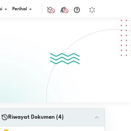
i
Perihal
if Bunga
s Pajak
ita
nal HKN
tistik
nghargaan JDIH
Riwayat Dokumen (4)